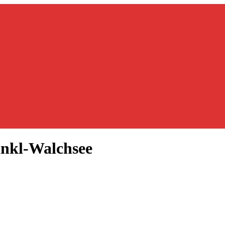
inkl-Walchsee
nge Walchse
pfwochenende schlechtes Wetter. Kühle Temperaturen, Regen, die Berg