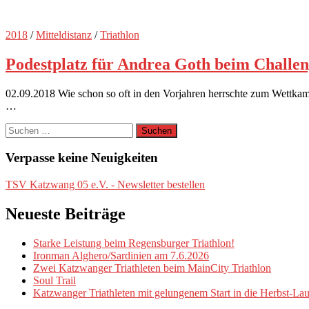
nach:
Verpasse keine Neuigkeiten
TSV Katzwang 05 e.V. - Newsletter bestellen
Neueste Beiträge
Starke Leistung beim Regensburger Triathlon!
Ironman Alghero/Sardinien am 7.6.2026
Zwei Katzwanger Triathleten beim MainCity Triathlon
Soul Trail
Katzwanger Triathleten mit gelungenem Start in die Herbst-Lau
Archiv
Archiv
Kategorien
10 km
(19)
15 km
(1)
20 km
(2)